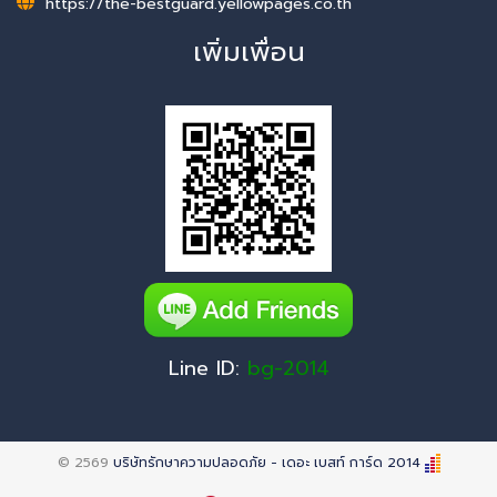
https://the-bestguard.yellowpages.co.th
เพิ่มเพื่อน
Line ID:
bg-2014
© 2569
บริษัทรักษาความปลอดภัย - เดอะ เบสท์ การ์ด 2014